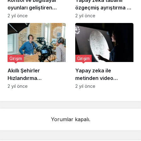
Konsol ve bilgisayar
Yapay zeka tabanlı
oyunları geliştiren
özgeçmiş ayrıştırma ve
girişim: RealityArts
eşleştirme platformu:
2 yıl önce
2 yıl önce
Studio
Hirize
Girişim
Girişim
Akıllı Şehirler
Yapay zeka ile
Hızlandırma
metinden video
Programı’na seçilen 9
oluşturan araç: VIVA
2 yıl önce
2 yıl önce
girişim
Yorumlar kapalı.