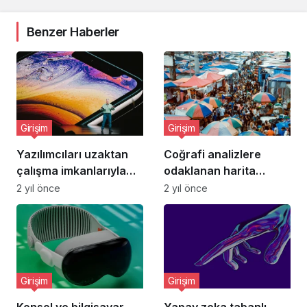
Benzer Haberler
Girişim
Girişim
Yazılımcıları uzaktan
Coğrafi analizlere
çalışma imkanlarıyla
odaklanan harita
buluşturan kariyer
oluşturma platformu:
2 yıl önce
2 yıl önce
platformu:
Atlas.co
Remotetech.work
Girişim
Girişim