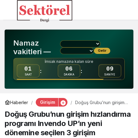
Doğuş Grubu’nun
0
girişim hızlandırma
Namaz
programı Invendo UP’ın
vakitleri —
Getir
yeni dönemine seçilen 3
İmsak namazına kalan süre
01
06
08
:
:
SAAT
DAKİKA
SANİYE
girişim
Girişim
Haberler
Doğuş Grubu’nun girişim
hızlandırma programı
Doğuş Grubu’nun girişim hızlandırma
Invendo UP’ın yeni
dönemine seçilen 3 girişim
programı Invendo UP’ın yeni
dönemine seçilen 3 girişim