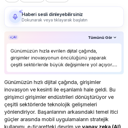
Haberi sesli dinleyebilirsiniz
Dokunarak veya tıklayarak başlatın
Özet, KAI’ın yapay zekâ desteğiyle oluşturuldu.
Tümünü Gör
AI
Günümüzün hızla evrilen dijital çağında,
girişimler inovasyonun öncülüğünü yaparak
çeşitli sektörlerde büyük değişimlere yol açıyor.
Mobil uygulamaların stratejik kullanımı, e-
ticaretteki devrimci yaklaşımlar ve yapay zeka
Günümüzün hızlı dijital çağında, girişimler
(AI) teknolojilerinin entegrasyonu gibi faktörler,
inovasyon ve kesinti ile eşanlamlı hale geldi. Bu
bu girişimlerin başarısının ardındaki temel itici
girişimci girişimler endüstrileri dönüştürüyor ve
güçler arasında…
çeşitli sektörlerde teknolojik gelişmeleri
yönlendiriyor. Başarılarının arkasındaki temel itici
güçler arasında mobil uygulamaların stratejik
kullanımı, e-ticaretteki devrim ve
yapay zeka (AI)