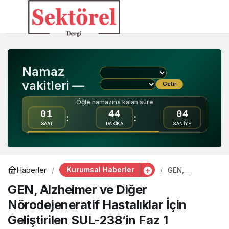
GEN, Alzheimer ve Diğer
0
Nörodejeneratif
Namaz
Hastalıklar İçin
vakitleri —
Getir
Geliştirilen SUL-238’in
Öğle namazına kalan süre
01
44
03
:
:
SAAT
DAKİKA
SANİYE
Faz 1 Sonuçlarını
Açıkladı
Kurumsal Haberler
Haberler
GEN,
Alzheimer ve
GEN, Alzheimer ve Diğer
Diğer
Nörodejeneratif
Nörodejeneratif Hastalıklar İçin
Hastalıklar İçin
Geliştirilen
Geliştirilen SUL-238’in Faz 1
SUL-238’in