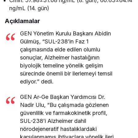
Cmin: 57.98±31.08 ng/mL (8. gün), 60.63±64.14
ng/mL (14. gün)
Açıklamalar
GEN Yönetim Kurulu Başkanı Abidin
Gülmüş, “SUL-238’in Faz 1
çalışmasında elde edilen olumlu
sonuçlar, Alzheimer hastalığının
biyolojik temeline yönelik gelişim
sürecinde önemli bir ilerlemeyi temsil
ediyor.” dedi.
GEN Ar-Ge Başkan Yardımcısı Dr.
Nadir Ulu, “Bu çalışmada gözlenen
güvenlilik ve farmakokinetik profil,
SUL-238’i Alzheimer dahil
nörodejeneratif hastalıklardaki
karşılanmamış ihtiyaçlara yönelik ileri