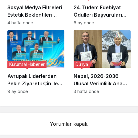
Sosyal Medya Filtreleri
24. Tudem Edebiyat
Estetik Beklentileri
Ödülleri Başvuruları
Gerçeklikten Koparıyor
Başladı: Bu Yılın
4 hafta önce
6 ay önce
mu?
Teması Çocuk
Romanları
Kurumsal Haberler
Dünya
Avrupalı Liderlerden
Nepal, 2026-2036
Pekin Ziyareti: Çin ile
Ulusal Verimlilik Ana
Yeni Yol Haritası
Planı ile Ekonomik
8 ay önce
3 hafta önce
Masada
Dönüşüm Ateşini
Yakıyor!
Yorumlar kapalı.