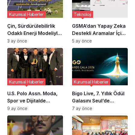
Kurumsal Haberler
Teknoloji
Çin, Sürdürülebilirlik
GSMA’dan Yapay Zeka
Odaklı Enerji Modeliyle
Destekli Aramalar İçin
Küresel Yeşil
Yeni Standartlar
3 ay önce
5 ay önce
Dönüşüme Öncülük
Ediyor
Kurumsal Haberler
Kurumsal Haberler
U.S. Polo Assn. Moda,
Bigo Live, 7. Yıllık Ödül
Spor ve Dijitalde
Galasını Seul’de
Küresel Ödüller
Gerçekleştirecek
9 ay önce
7 ay önce
Kazandı