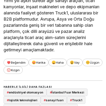
Yirmi yılı aşkın süredir ağır sanayi araçları, ticari
kamyonlar, inşaat makineleri ve depo ekipmanları
alanında faaliyet gösteren Truck1, uluslararası bir
B2B platformudur. Avrupa, Asya ve Orta Doğu
pazarlarında geniş bir veri tabanına sahip olan
platform, çok dilli arayüzü ve pazar analiz
araçlarıyla ticari araç alım-satım süreçlerini
dijitalleştirerek daha güvenli ve erişilebilir hale
getirmeyi amaçlamaktadır.
Beğendim
Harika
Haha
Vay
Üzgün
Kızgın
HABERLE ILGILI DAHA FAZLASI
#
endüstriyel otomasyon
#
İstanbul Fuar Merkezi
#
lojistik teknolojileri
#
sanayi fuarı
#
Truck1