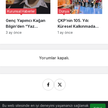
Kurumsal Haberler
Dünya
Genç Yapımcı Kağan
ÇKP’nin 105. Yılı:
Bilgin’den “Yaz
Küresel Kalkınmada
Dostum” Dizisi
Yeni Bir Modelin
3 ay önce
1 ay önce
Yükselişi
Yorumlar kapalı.
© Telif Hakkı 2026, Tüm Hakları Saklıdır.
Bu web sitesinde en iyi deneyimi yaşamanızı sağlamak