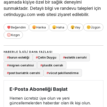
aşamada kişiye özel bir sağlık deneyimi
sunmaktadır. Detaylı bilgi ve randevu talepleri için
cetinduygu.com web sitesi ziyaret edilebilir.
Beğendim
Harika
Haha
Vay
Üzgün
Kızgın
HABERLE ILGILI DAHA FAZLASI
#
burun estetiği
#
Çetin Duygu
#
estetik cerrahi
#
migren cerrahisi
#
plastik cerrah
#
post bariatrik cerrahi
#
vücut şekillendirme
E-Posta Aboneliği Başlat
Hemen ücretsiz üye olun ve yeni
güncellemelerden haberdar olan ilk kişi olun.