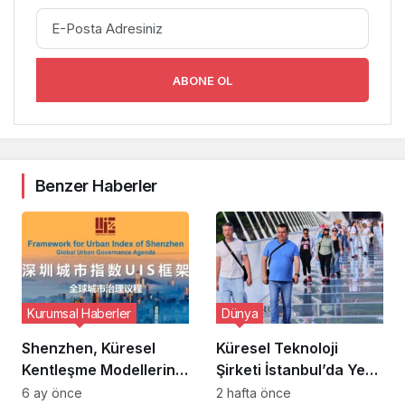
ABONE OL
Benzer Haberler
Kurumsal Haberler
Dünya
Shenzhen, Küresel
Küresel Teknoloji
Kentleşme Modellerini
Şirketi İstanbul’da Yeni
Yeniden Tanımlayan
Ar-Ge Merkezi
6 ay önce
2 hafta önce