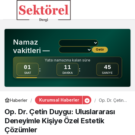
Op. Dr. Çetin Duygu:
0
Uluslararası Deneyimle
Namaz
Kişiye Özel Estetik
vakitleri —
Getir
Çözümler
Yatsı namazına kalan süre
01
11
45
:
:
SAAT
DAKİKA
SANİYE
Kurumsal Haberler
Haberler
Op. Dr. Çetin
Duygu:
Op. Dr. Çetin Duygu: Uluslararası
Uluslararası
Deneyimle
Deneyimle Kişiye Özel Estetik
Kişiye Özel
Estetik
Çözümler
Çözümler