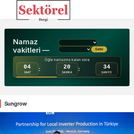
Sungrow
Haberleri
Namaz
vakitleri —
Getir
Öğle namazına kalan süre
04
20
34
:
:
SAAT
DAKİKA
SANİYE
Sungrow