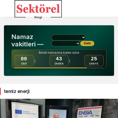
temiz
enerji
Namaz
Haberleri
vakitleri —
Getir
İkindi namazına kalan süre
00
43
25
:
:
SAAT
DAKİKA
SANİYE
temiz enerji