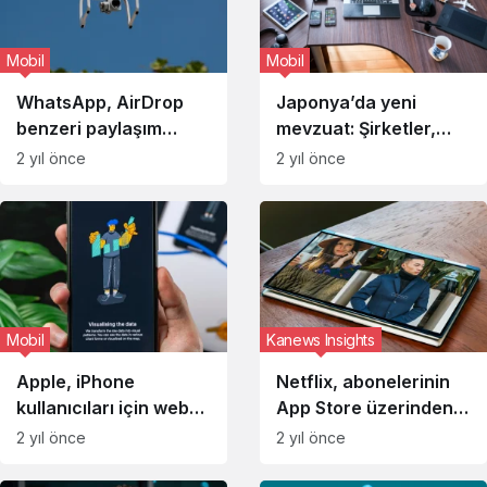
Mobil
Mobil
WhatsApp, AirDrop
Japonya’da yeni
benzeri paylaşım
mevzuat: Şirketler,
özelliği üzerinde
Android ve iOS için
2 yıl önce
2 yıl önce
çalışıyor
kendi uygulama
mağazalarını
yayınlayabilecek
Mobil
Kanews Insights
Apple, iPhone
Netflix, abonelerinin
kullanıcıları için web
App Store üzerinden
uygulamaları desteğini
ödeme yapmasına izin
2 yıl önce
2 yıl önce
AB’de kaldırıyor
vermeyecek