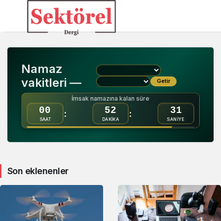
Mobil
Haberleri
Namaz
vakitleri —
Getir
İmsak namazına kalan süre
00
52
31
:
:
SAAT
DAKİKA
SANİYE
Son eklenenler