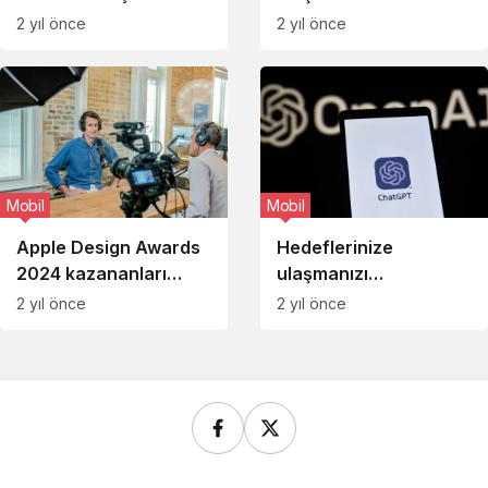
iPhone’dan Android’e
kolaylaştıracak 5
2 yıl önce
2 yıl önce
geçişi kolaylaştıracak
iPhone uygulaması
Mobil
Mobil
Apple Design Awards
Hedeflerinize
2024 kazananları
ulaşmanızı
açıklandı
kolaylaştıracak 5
2 yıl önce
2 yıl önce
iPhone uygulaması