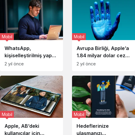
Mobil
Mobil
WhatsApp,
Avrupa Birliği, Apple’a
kişiselleştirilmiş yapay
1.84 milyar dolar ceza
zeka avatarlar
verdi
2 yıl önce
2 yıl önce
üretmenizi sağlayacak
Mobil
Mobil
Apple, AB’deki
Hedeflerinize
kullanıcılar için
ulaşmanızı